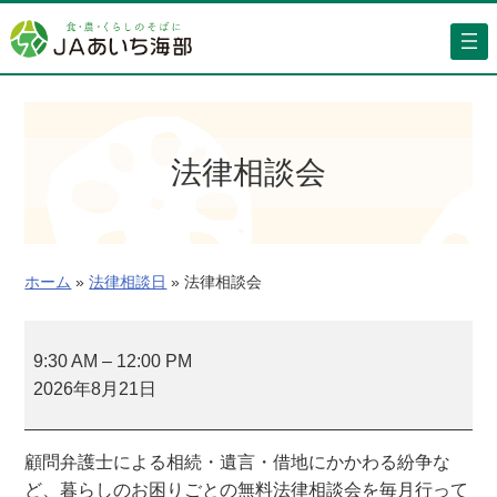
内
容
を
ス
キ
ッ
法律相談会
プ
ホーム
»
法律相談日
»
法律相談会
法
律
9:30 AM
–
12:00 PM
相
2026年8月21日
談
会
顧問弁護士による相続・遺言・借地にかかわる紛争な
ど、暮らしのお困りごとの無料法律相談会を毎月行って