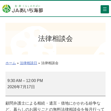
内
容
を
ス
キ
ッ
法律相談会
プ
ホーム
»
法律相談日
»
法律相談会
法
律
9:30 AM
–
12:00 PM
相
2026年7月17日
談
会
顧問弁護士による相続・遺言・借地にかかわる紛争な
ど、暮らしのお困りごとの無料法律相談会を毎月行って