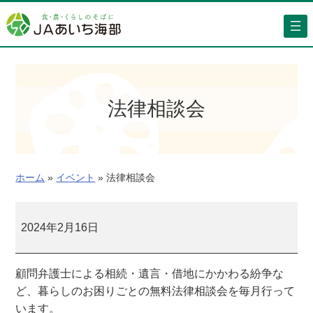
内
容
を
ス
キ
ッ
法律相談会
プ
ホーム
»
イベント
»
法律相談会
法
律
2024年2月16日
相
談
顧問弁護士による相続・遺言・借地にかかわる紛争な
会
ど、暮らしのお困りごとの無料法律相談会を毎月行って
います。