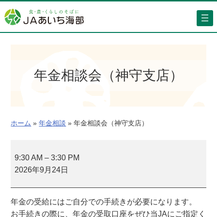
内
容
を
ス
キ
ッ
年金相談会（神守支店）
プ
ホーム
»
年金相談
»
年金相談会（神守支店）
年
金
9:30 AM
–
3:30 PM
相
2026年9月24日
談
会
年金の受給にはご自分での手続きが必要になります。
（
お手続きの際に、年金の受取口座をぜひ当JAにご指定く