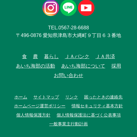
TEL.0567-28-6688
〒496-0876 愛知県津島市大縄町９丁目６３番地
食
農
暮らし
ＪＡバンク
ＪＡ共済
あいち海部の活動
あいち海部について
採用
お問い合わせ
ホーム
サイトマップ
リンク
困ったときの連絡先
ホームページ運営ポリシー
情報セキュリティ基本方針
個人情報保護方針
個人情報保護法に基づく公表事項
一般事業主行動計画