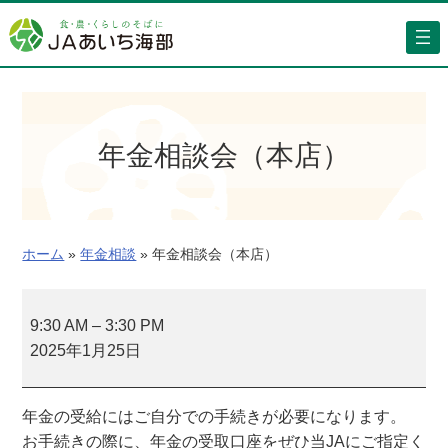
内
容
を
ス
キ
ッ
年金相談会（本店）
プ
ホーム
»
年金相談
»
年金相談会（本店）
年
金
9:30 AM
–
3:30 PM
相
2025年1月25日
談
会
年金の受給にはご自分での手続きが必要になります。
（
お手続きの際に、年金の受取口座をぜひ当JAにご指定く