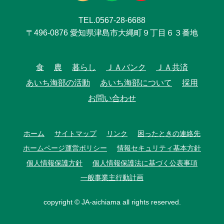
TEL.0567-28-6688
〒496-0876 愛知県津島市大縄町９丁目６３番地
食
農
暮らし
ＪＡバンク
ＪＡ共済
あいち海部の活動
あいち海部について
採用
お問い合わせ
ホーム
サイトマップ
リンク
困ったときの連絡先
ホームページ運営ポリシー
情報セキュリティ基本方針
個人情報保護方針
個人情報保護法に基づく公表事項
一般事業主行動計画
copyright © JA-aichiama all rights reserved.