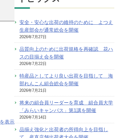
安全・安心な出荷の維持のために よつえ
生産部会が通常総会を開催
2026年7月27日
品質向上のために出荷規格を再確認 花ハ
スの目揃え会を開催
2026年7月22日
特産品としてより良い出荷を目指して 海
部れんこん組合総会を開催
2026年7月21日
将来の組合員リーダーを育成 組合員大学
「みらいキャンパス」第1講を開催
2026年7月14日
を表示
品揃え強化と出荷者の所得向上を目指し
て 産直店舗出荷者大会を開催