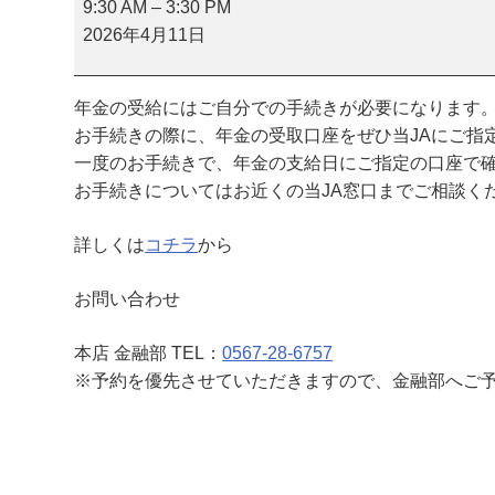
金
9:30 AM
–
3:30 PM
相
2026年4月11日
談
会
年金の受給にはご自分での手続きが必要になります
（
お手続きの際に、年金の受取口座をぜひ当JAにご指
本
一度のお手続きで、年金の支給日にご指定の口座で
店
お手続きについてはお近くの当JA窓口までご相談く
）
詳しくは
コチラ
から
お問い合わせ
本店 金融部 TEL：
0567-28-6757
※予約を優先させていただきますので、金融部へご