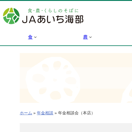
内
容
を
ス
キ
食
農
ッ
プ
ホーム
»
年金相談
»
年金相談会（本店）
年