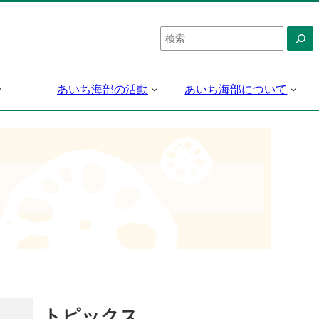
検
索
あいち海部の活動
あいち海部について
トピックス