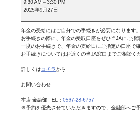
金
9:30 AM
–
3:30 PM
相
2025年9月27日
談
会
年金の受給にはご自分での手続きが必要になります
（
お手続きの際に、年金の受取口座をぜひ当JAにご指
本
一度のお手続きで、年金の支給日にご指定の口座で
店
お手続きについてはお近くの当JA窓口までご相談く
）
詳しくは
コチラ
から
お問い合わせ
本店 金融部 TEL：
0567-28-6757
※予約を優先させていただきますので、金融部へご