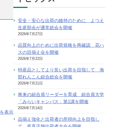
安全・安心な出荷の維持のために よつえ
生産部会が通常総会を開催
2026年7月27日
品質向上のために出荷規格を再確認 花ハ
スの目揃え会を開催
2026年7月22日
特産品としてより良い出荷を目指して 海
部れんこん組合総会を開催
2026年7月21日
将来の組合員リーダーを育成 組合員大学
「みらいキャンパス」第1講を開催
2026年7月14日
を表示
品揃え強化と出荷者の所得向上を目指し
て 産直店舗出荷者大会を開催