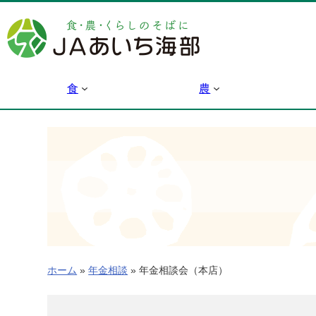
内
容
を
ス
キ
食
農
ッ
プ
ホーム
»
年金相談
»
年金相談会（本店）
年