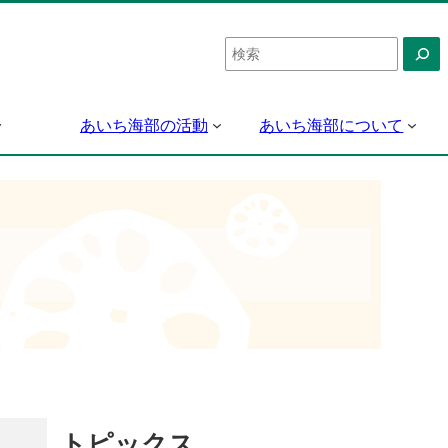
検
索
あいち海部の活動
あいち海部について
トピックス