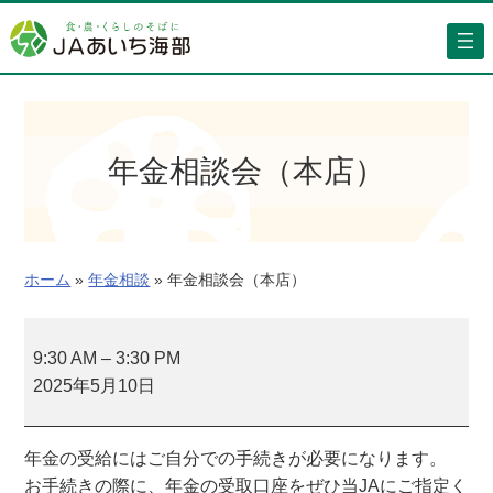
内
容
を
ス
キ
ッ
年金相談会（本店）
プ
ホーム
»
年金相談
»
年金相談会（本店）
年
金
9:30 AM
–
3:30 PM
相
2025年5月10日
談
会
年金の受給にはご自分での手続きが必要になります。
（
お手続きの際に、年金の受取口座をぜひ当JAにご指定く