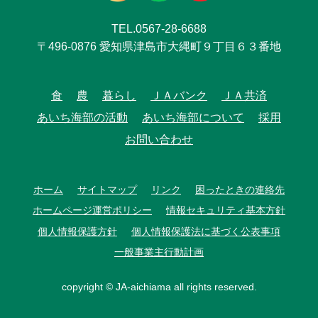
TEL.0567-28-6688
〒496-0876 愛知県津島市大縄町９丁目６３番地
食
農
暮らし
ＪＡバンク
ＪＡ共済
あいち海部の活動
あいち海部について
採用
お問い合わせ
ホーム
サイトマップ
リンク
困ったときの連絡先
ホームページ運営ポリシー
情報セキュリティ基本方針
個人情報保護方針
個人情報保護法に基づく公表事項
一般事業主行動計画
copyright © JA-aichiama all rights reserved.