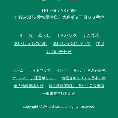
TEL.0567-28-6688
〒496-0876 愛知県津島市大縄町９丁目６３番地
食
農
暮らし
ＪＡバンク
ＪＡ共済
あいち海部の活動
あいち海部について
採用
お問い合わせ
ホーム
サイトマップ
リンク
困ったときの連絡先
ホームページ運営ポリシー
情報セキュリティ基本方針
個人情報保護方針
個人情報保護法に基づく公表事項
一般事業主行動計画
copyright © JA-aichiama all rights reserved.