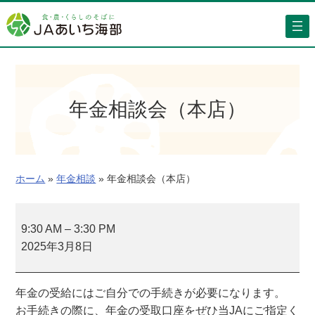
内
容
を
ス
キ
ッ
年金相談会（本店）
プ
ホーム
»
年金相談
»
年金相談会（本店）
年
金
9:30 AM
–
3:30 PM
相
2025年3月8日
談
会
年金の受給にはご自分での手続きが必要になります。
（
お手続きの際に、年金の受取口座をぜひ当JAにご指定く