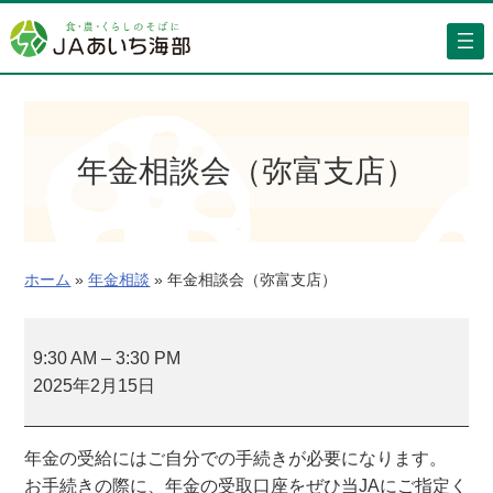
内
容
を
ス
キ
ッ
年金相談会（弥富支店）
プ
ホーム
»
年金相談
»
年金相談会（弥富支店）
年
金
9:30 AM
–
3:30 PM
相
2025年2月15日
談
会
年金の受給にはご自分での手続きが必要になります。
（
お手続きの際に、年金の受取口座をぜひ当JAにご指定く