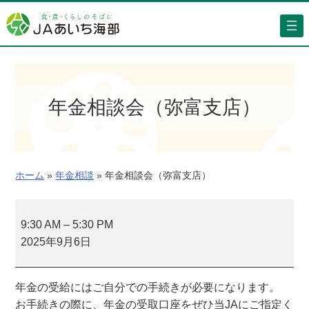
内
容
を
ス
キ
ッ
年金相談会（弥富支店）
プ
ホーム
»
年金相談
»
年金相談会（弥富支店）
年
金
9:30 AM
–
5:30 PM
相
2025年9月6日
談
会
年金の受給にはご自分での手続きが必要になります。
（
お手続きの際に、年金の受取口座をぜひ当JAにご指定く