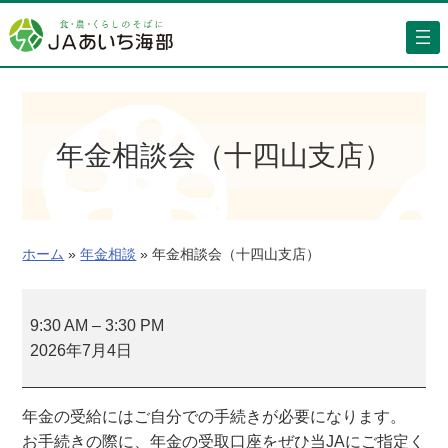
内
容
を
ス
キ
ッ
年金相談会（十四山支店）
プ
ホーム
»
年金相談
»
年金相談会（十四山支店）
年
金
9:30 AM
–
3:30 PM
相
2026年7月4日
談
会
年金の受給にはご自分での手続きが必要になります。
（
お手続きの際に、年金の受取口座をぜひ当JAにご指定く