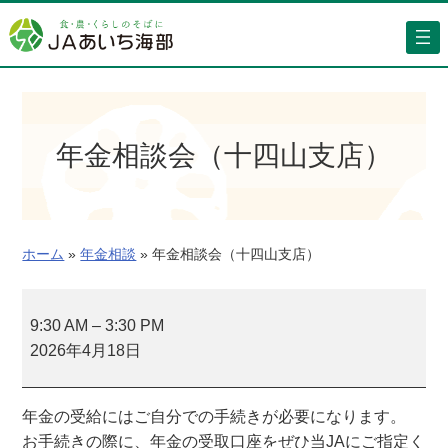
内
容
を
ス
キ
ッ
年金相談会（十四山支店）
プ
ホーム
»
年金相談
»
年金相談会（十四山支店）
年
金
9:30 AM
–
3:30 PM
相
2026年4月18日
談
会
年金の受給にはご自分での手続きが必要になります。
（
お手続きの際に、年金の受取口座をぜひ当JAにご指定く