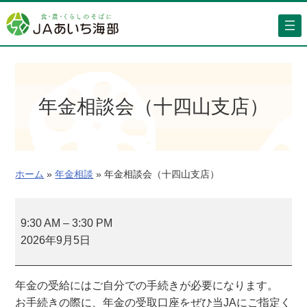
内
容
を
ス
キ
ッ
年金相談会（十四山支店）
プ
ホーム
»
年金相談
»
年金相談会（十四山支店）
年
金
9:30 AM
–
3:30 PM
相
2026年9月5日
談
会
年金の受給にはご自分での手続きが必要になります。
（
お手続きの際に、年金の受取口座をぜひ当JAにご指定く