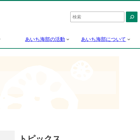
検
索
あいち海部の活動
あいち海部について
トピックス