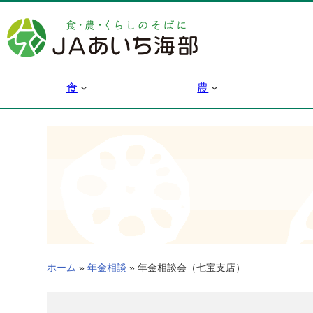
内
容
を
ス
キ
食
農
ッ
プ
ホーム
»
年金相談
»
年金相談会（七宝支店）
年