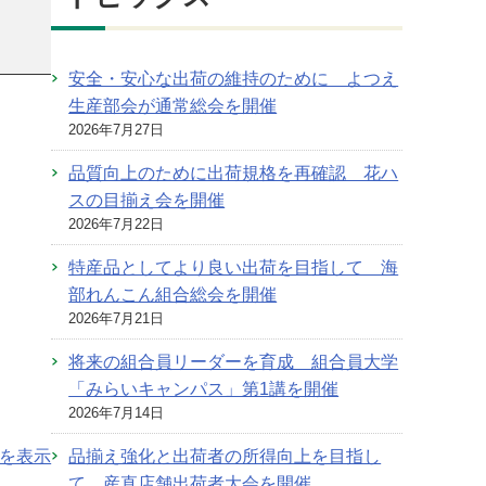
安全・安心な出荷の維持のために よつえ
生産部会が通常総会を開催
2026年7月27日
品質向上のために出荷規格を再確認 花ハ
スの目揃え会を開催
2026年7月22日
特産品としてより良い出荷を目指して 海
部れんこん組合総会を開催
2026年7月21日
将来の組合員リーダーを育成 組合員大学
「みらいキャンパス」第1講を開催
2026年7月14日
を表示
品揃え強化と出荷者の所得向上を目指し
て 産直店舗出荷者大会を開催