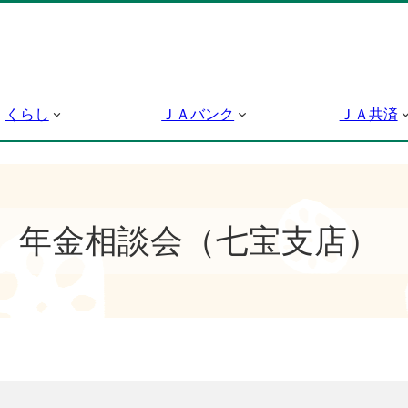
くらし
ＪＡバンク
ＪＡ共済
年金相談会（七宝支店）