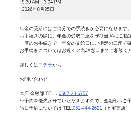
金
9:30 AM
–
3:04 PM
相
2026年8月25日
談
会
年金の受給にはご自分での手続きが必要になります
（
お手続きの際に、年金の受取口座をぜひ当JAにご指
七
一度のお手続きで、年金の支給日にご指定の口座で
宝
お手続きについてはお近くの当JA窓口までご相談く
支
店
詳しくは
コチラ
から
）
お問い合わせ
本店 金融部 TEL：
0567-28-6757
※予約を優先させていただきますので、金融部へご
当日予約については TEL.
052-444-2621
（七宝支店）