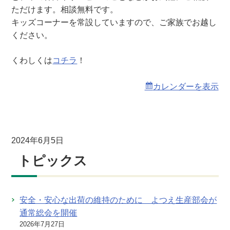
会
ただけます。相談無料です。
（
キッズコーナーを常設していますので、ご家族でお越し
本
ください。
店
）
くわしくは
コチラ
！
カレンダーを表示
2024年6月5日
トピックス
安全・安心な出荷の維持のために よつえ生産部会が
通常総会を開催
2026年7月27日