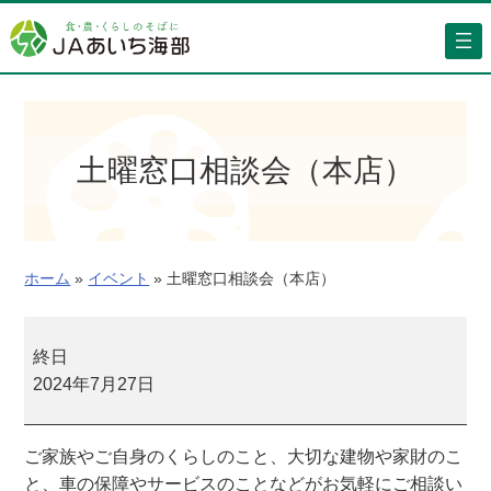
内
容
を
ス
キ
ッ
土曜窓口相談会（本店）
プ
ホーム
»
イベント
»
土曜窓口相談会（本店）
土
曜
終日
窓
2024年7月27日
口
相
ご家族やご自身のくらしのこと、大切な建物や家財のこ
談
と、車の保障やサービスのことなどがお気軽にご相談い