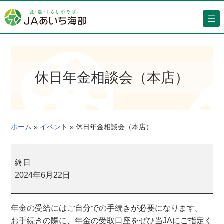
内
容
を
ス
キ
ッ
休日年金相談会（本店）
プ
ホーム
»
イベント
»
休日年金相談会（本店）
休
日
終日
年
2024年6月22日
金
相
年金の受給にはご自分での手続きが必要になります。
談
お手続きの際に、年金の受取口座をぜひ当JAにご指定く