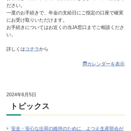
会
ださい。
（
一度のお手続きで、年金の支給日にご指定の口座で確実
本
にお受け取りいただけます。
店
お手続きについてはお近くの当JA窓口までご相談くださ
）
い。
詳しくは
コチラ
から
カレンダーを表示
2024年6月5日
トピックス
安全・安心な出荷の維持のために よつえ生産部会が