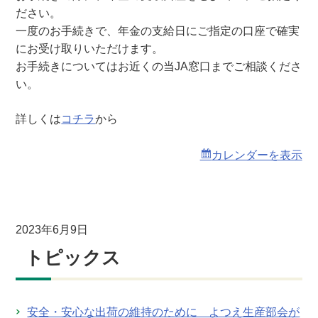
会
ださい。
（
一度のお手続きで、年金の支給日にご指定の口座で確実
本
にお受け取りいただけます。
店
お手続きについてはお近くの当JA窓口までご相談くださ
）
い。
詳しくは
コチラ
から
カレンダーを表示
2023年6月9日
トピックス
安全・安心な出荷の維持のために よつえ生産部会が