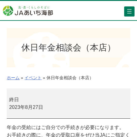
内
容
を
ス
キ
ッ
休日年金相談会（本店）
プ
ホーム
»
イベント
»
休日年金相談会（本店）
休
日
終日
年
2023年8月27日
金
相
年金の受給にはご自分での手続きが必要になります。
談
お手続きの際に、年金の受取口座をぜひ当JAにご指定く