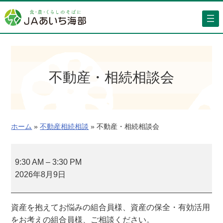
内
容
を
ス
キ
ッ
不動産・相続相談会
プ
ホーム
»
不動産相続相談
»
不動産・相続相談会
不
動
9:30 AM
–
3:30 PM
産
2026年8月9日
・
相
資産を抱えてお悩みの組合員様、資産の保全・有効活用
続
をお考えの組合員様、ご相談ください。