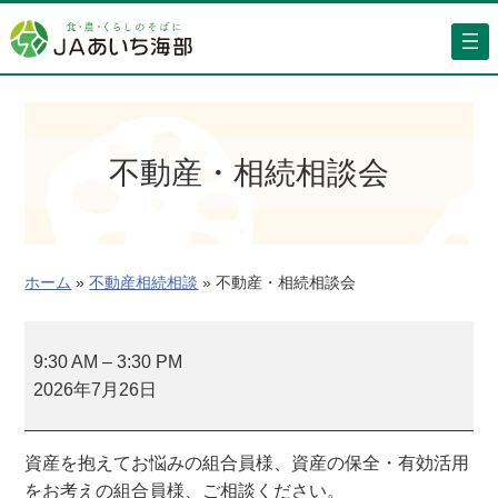
内
容
を
ス
キ
ッ
不動産・相続相談会
プ
ホーム
»
不動産相続相談
»
不動産・相続相談会
不
動
9:30 AM
–
3:30 PM
産
2026年7月26日
・
相
資産を抱えてお悩みの組合員様、資産の保全・有効活用
続
をお考えの組合員様、ご相談ください。