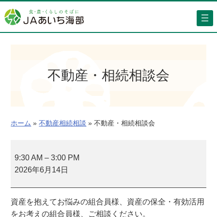
内
容
を
ス
キ
ッ
不動産・相続相談会
プ
ホーム
»
不動産相続相談
»
不動産・相続相談会
不
動
9:30 AM
–
3:00 PM
産
2026年6月14日
・
相
資産を抱えてお悩みの組合員様、資産の保全・有効活用
続
をお考えの組合員様、ご相談ください。