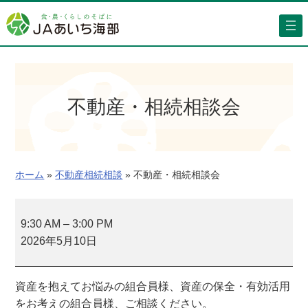
内
容
を
ス
キ
ッ
不動産・相続相談会
プ
ホーム
»
不動産相続相談
»
不動産・相続相談会
不
動
9:30 AM
–
3:00 PM
産
2026年5月10日
・
相
資産を抱えてお悩みの組合員様、資産の保全・有効活用
続
をお考えの組合員様、ご相談ください。