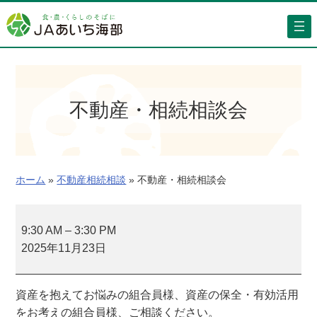
内
容
を
ス
キ
ッ
不動産・相続相談会
プ
ホーム
»
不動産相続相談
»
不動産・相続相談会
不
動
9:30 AM
–
3:30 PM
産
2025年11月23日
・
相
資産を抱えてお悩みの組合員様、資産の保全・有効活用
続
をお考えの組合員様、ご相談ください。