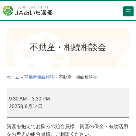
内
容
を
ス
キ
ッ
不動産・相続相談会
プ
ホーム
»
不動産相続相談
»
不動産・相続相談会
不
動
9:30 AM
–
3:30 PM
産
2025年9月14日
・
相
資産を抱えてお悩みの組合員様、資産の保全・有効活用
続
をお考えの組合員様、ご相談ください。