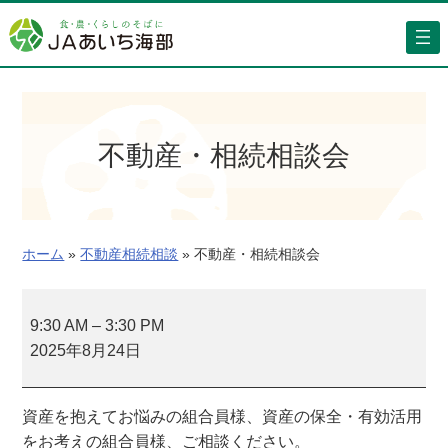
内
容
を
ス
キ
ッ
不動産・相続相談会
プ
ホーム
»
不動産相続相談
»
不動産・相続相談会
不
動
9:30 AM
–
3:30 PM
産
2025年8月24日
・
相
資産を抱えてお悩みの組合員様、資産の保全・有効活用
続
をお考えの組合員様、ご相談ください。