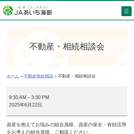
内
容
を
ス
キ
ッ
不動産・相続相談会
プ
ホーム
»
不動産相続相談
»
不動産・相続相談会
不
動
9:30 AM
–
3:30 PM
産
2025年6月22日
・
相
資産を抱えてお悩みの組合員様、資産の保全・有効活用
続
をお考えの組合員様、ご相談ください。