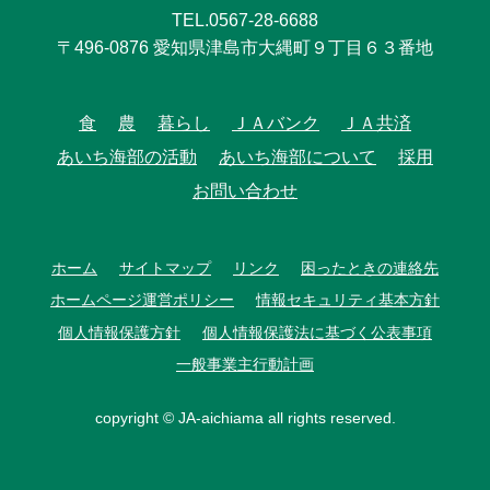
TEL.0567-28-6688
〒496-0876 愛知県津島市大縄町９丁目６３番地
食
農
暮らし
ＪＡバンク
ＪＡ共済
あいち海部の活動
あいち海部について
採用
お問い合わせ
ホーム
サイトマップ
リンク
困ったときの連絡先
ホームページ運営ポリシー
情報セキュリティ基本方針
個人情報保護方針
個人情報保護法に基づく公表事項
一般事業主行動計画
copyright © JA-aichiama all rights reserved.