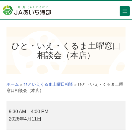
内
容
を
ス
キ
ッ
ひと・いえ・くるま土曜窓口
プ
相談会（本店）
ホーム
»
ひといえくるま土曜日相談
»
ひと・いえ・くるま土曜
窓口相談会（本店）
ひ
と
9:30 AM
–
4:00 PM
・
2026年4月11日
い