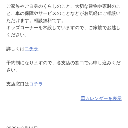
え
ご家族やご自身のくらしのこと、大切な建物や家財のこ
・
と、車の保障やサービスのことなどがお気軽にご相談い
く
ただけます。相談無料です。
る
キッズコーナーを常設していますので、ご家族でお越し
ま
ください。
土
曜
詳しくは
コチラ
窓
口
予約制になりますので、各支店の窓口でお申し込みくだ
相
さい。
談
会
支店窓口は
コチラ
（
本
カレンダーを表示
店
）