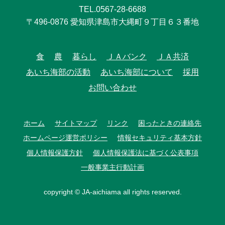
TEL.0567-28-6688
〒496-0876 愛知県津島市大縄町９丁目６３番地
食
農
暮らし
ＪＡバンク
ＪＡ共済
あいち海部の活動
あいち海部について
採用
お問い合わせ
ホーム
サイトマップ
リンク
困ったときの連絡先
ホームページ運営ポリシー
情報セキュリティ基本方針
個人情報保護方針
個人情報保護法に基づく公表事項
一般事業主行動計画
copyright © JA-aichiama all rights reserved.