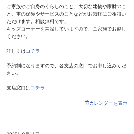
え
ご家族やご自身のくらしのこと、大切な建物や家財のこ
・
と、車の保障やサービスのことなどがお気軽にご相談い
く
ただけます。相談無料です。
る
キッズコーナーを常設していますので、ご家族でお越し
ま
ください。
土
曜
詳しくは
コチラ
窓
口
予約制になりますので、各支店の窓口でお申し込みくだ
相
さい。
談
会
支店窓口は
コチラ
（
本
カレンダーを表示
店
）