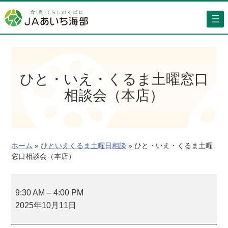
内
容
を
ス
キ
ッ
ひと・いえ・くるま土曜窓口
プ
相談会（本店）
ホーム
»
ひといえくるま土曜日相談
»
ひと・いえ・くるま土曜
窓口相談会（本店）
ひ
と
9:30 AM
–
4:00 PM
・
2025年10月11日
い