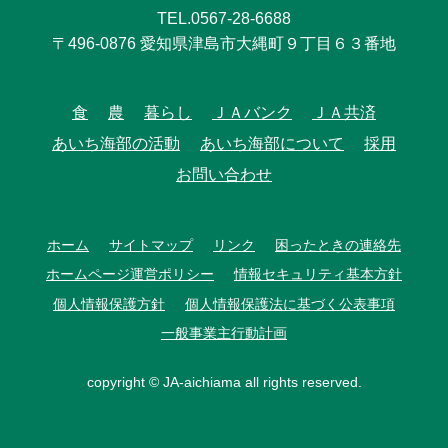
TEL.0567-28-6688
〒496-0876 愛知県津島市大縄町９丁目６３番地
食
農
暮らし
ＪＡバンク
ＪＡ共済
あいち海部の活動
あいち海部について
採用
お問い合わせ
ホーム
サイトマップ
リンク
困ったときの連絡先
ホームページ運営ポリシー
情報セキュリティ基本方針
個人情報保護方針
個人情報保護法に基づく公表事項
一般事業主行動計画
copyright © JA-aichiama all rights reserved.