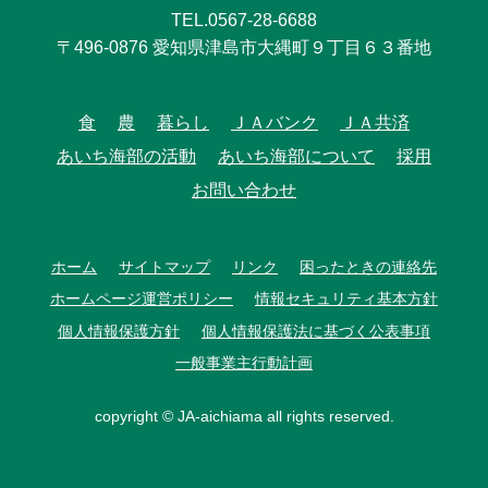
TEL.0567-28-6688
〒496-0876 愛知県津島市大縄町９丁目６３番地
食
農
暮らし
ＪＡバンク
ＪＡ共済
あいち海部の活動
あいち海部について
採用
お問い合わせ
ホーム
サイトマップ
リンク
困ったときの連絡先
ホームページ運営ポリシー
情報セキュリティ基本方針
個人情報保護方針
個人情報保護法に基づく公表事項
一般事業主行動計画
copyright © JA-aichiama all rights reserved.