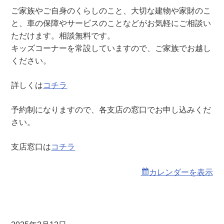
え
ご家族やご自身のくらしのこと、大切な建物や家財のこ
・
と、車の保障やサービスのことなどがお気軽にご相談い
く
ただけます。相談無料です。
る
キッズコーナーを常設していますので、ご家族でお越し
ま
ください。
土
曜
詳しくは
コチラ
窓
口
予約制になりますので、各支店の窓口でお申し込みくだ
相
さい。
談
会
支店窓口は
コチラ
（
本
カレンダーを表示
店
）