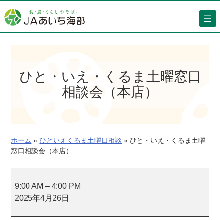
内
容
を
ス
キ
ッ
ひと・いえ・くるま土曜窓口
プ
相談会（本店）
ホーム
»
ひといえくるま土曜日相談
»
ひと・いえ・くるま土曜
窓口相談会（本店）
ひ
と
9:00 AM
–
4:00 PM
・
2025年4月26日
い